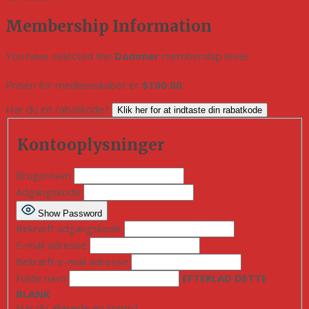
Membership Information
You have selected the
Dommer
membership level.
Prisen for medlemskabet er
$100.00
.
Har du en rabatkode?
Klik her for at indtaste din rabatkode
Kontooplysninger
Brugernavn
Adgangskode
Show Password
Bekræft adgangskode
E-mail adresse
Bekræft e-mail adresse
Fulde navn
EFTERLAD DETTE
BLANK
Har du allerede en konto?
Log ind her