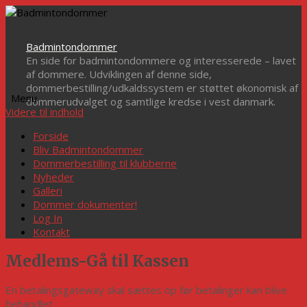
Badmintondommer
En side for badmintondommere og interesserede – lavet
af dommere. Udviklingen af denne side,
dommerbestilling/udkaldssystem er støttet økonomisk af
Menu
dommerudvalget og samtlige kredse i vest danmark.
Videre til indhold
Forside
Bliv Badmintondommer
Dommerbestilling til klubberne
Nyheder
Galleri
Dommer dokumenter!
Log In
Kontakt
Medlems-Gå til Kassen
En betalingsgateway skal sættes op før betalinger kan blive
behandlet.