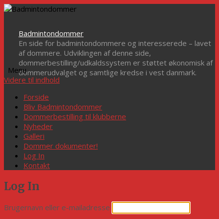
Badmintondommer
En side for badmintondommere og interesserede – lavet
af dommere. Udviklingen af denne side,
dommerbestilling/udkaldssystem er støttet økonomisk af
Menu
dommerudvalget og samtlige kredse i vest danmark.
Videre til indhold
Forside
Bliv Badmintondommer
Dommerbestilling til klubberne
Nyheder
Galleri
Dommer dokumenter!
Log In
Kontakt
Log In
Brugernavn eller e-mailadresse